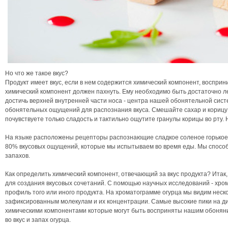
Но что же такое вкус?
Продукт имеет вкус, если в нем содержится химический компонент, восприн
химический компонент должен пахнуть. Ему необходимо быть достаточно л
достичь верхней внутренней части носа - центра нашей обонятельной сист
обонятельных ощущений для распознания вкуса. Смешайте сахар и корицу и 
почувствуете только сладость и тактильно ощутите гранулы корицы во рту. 
На языке расположены рецепторы распознающие сладкое соленое горькое 
80% вкусовых ощущений, которые мы испытываем во время еды. Мы спосо
запахов.
Как определить химический компонент, отвечающий за вкус продукта? Ита
для создания вкусовых сочетаний. С помощью научных исследований - хро
профиль того или иного продукта. На хроматограмме огурца мы видим неско
зафиксированным молекулам и их концентрации. Самые высокие пики на 
химическими компонентами которые могут быть восприняты нашим обоняни
во вкус и запах огурца.