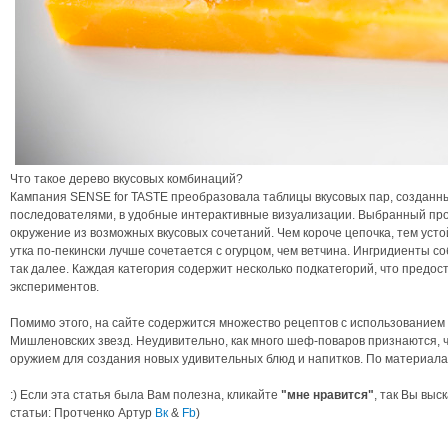
Что такое дерево вкусовых комбинаций?
Кампания SENSE for TASTE преобразовала таблицы вкусовых пар, созданн
последователями, в удобные интерактивные визуализации. Выбранный прод
окружение из возможных вкусовых сочетаний. Чем короче цепочка, тем усто
утка по-пекински лучше сочетается с огурцом, чем ветчина. Ингридиенты со
так далее. Каждая категория содержит несколько подкатегорий, что предо
экспериментов.
Помимо этого, на сайте содержится множество рецептов с использованием в
Мишленовских звезд. Неудивительно, как много шеф-поваров признаются, чт
оружием для создания новых удивительных блюд и напитков. По материалам
:) Если эта статья была Вам полезна, кликайте
"мне нравится"
, так Вы выс
статьи: Протченко Артур
Вк
&
Fb
)