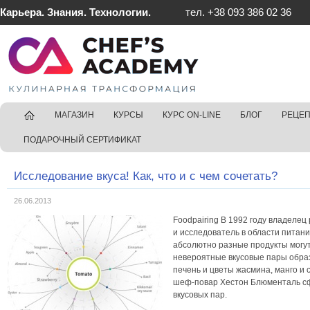
Карьера. Знания. Технологии.
тел. +38 093 386 02 36
ГЛАВНАЯ
МАГАЗИН
КУРСЫ
КУРС ON-LINE
БЛОГ
РЕЦЕ
ПОДАРОЧНЫЙ СЕРТИФИКАТ
Исследование вкуса! Как, что и с чем сочетать?
26.06.2013
Foodpairing В 1992 году владелец
и исследователь в области питан
абсолютно разные продукты могут 
невероятные вкусовые пары образ
печень и цветы жасмина, манго и 
шеф-повар Хестон Блюменталь с
вкусовых пар.