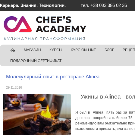
Карьера. Знания. Технологии.
тел. +38 093 386 02 36
ГЛАВНАЯ
МАГАЗИН
КУРСЫ
КУРС ON-LINE
БЛОГ
РЕЦЕ
ПОДАРОЧНЫЙ СЕРТИФИКАТ
Молекулярный опыт в ресторане Alinea.
29.11.2016
Ужины в Alinea - в
Я был в Alinea пять раз за пят
довелось попробовать более 75. 
рекомендую вам обязательно прие
возможности приехать, или вы не