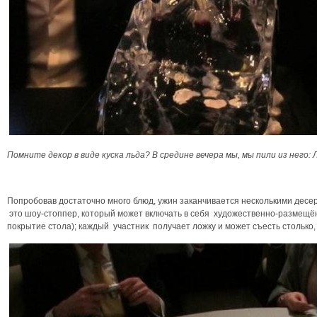
Помните декор в виде куска льда? В средине вечера мы, мы пили из него: Л
Попробовав достаточно много блюд, ужин заканчивается несколькими десер
это шоу-стоппер, который может включать в себя художественно-размещё
покрытие стола); каждый участник получает ложку и может съесть столько, 