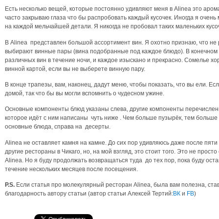
Есть несколько вещей, которые постоянно удивляют меня в Alinea это арома
часто закрываю глаза что бы распробовать каждый кусочек. Иногда я очень 
на каждой мельчайшей детали. Я никогда не пробовал таких маленьких кус
В Alinea представлен большой ассортимент вин. Я охотно признаю, что не
выбирают винные пары (вина подобранные под каждое блюдо). В конечном 
различных вин в течение ночи, и каждое изыскано и прекрасно. Сомелье х
винной картой, если вы не выберете винную пару.
В конце трапезы, вам, наконец, дадут меню, чтобы показать, что вы ели. Е
домой, так что бы вы могли вспомнить о чудесном ужине.
Основные компоненты блюд указаны слева, другие компоненты перечислены
которое идёт с ним написаны чуть ниже . Чем больше пузырёк, тем больше
основные блюда, справа на десерты.
Alinea не оставляет камня на камне. До сих пор удивляюсь даже после пяти 
другие рестораны в Чикаго, но, на мой взгляд, это стоит того. Это не прост
Alinea. Но я буду продолжать возвращаться туда до тех пор, пока буду оста
течение нескольких месяцев после посещения.
P.S.
Если статья про молекулярный ресторан Alinea, была вам полезна, став
благодарность автору статьи (автор статьи Алексей Тертий:
ВК
и
FB
)