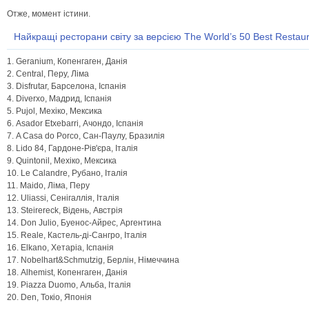
Отже, момент істини.
Найкращі ресторани світу за версією The World’s 50 Best Restau
1. Geranium, Копенгаген, Данія
2. Central, Перу, Ліма
3. Disfrutar, Барселона, Іспанія
4. Diverxo, Мадрид, Іспанія
5. Pujol, Мехіко, Мексика
6. Asador Etxebarri, Ачондо, Іспанія
7. A Casa do Porco, Сан-Паулу, Бразилія
8. Lido 84, Гардоне-Рів'єра, Італія
9. Quintonil, Мехіко, Мексика
10. Le Calandre, Рубано, Італія
11. Maido, Ліма, Перу
12. Uliassi, Сенігаллія, Італія
13. Steirereck, Відень, Австрія
14. Don Julio, Буенос-Айрес, Аргентина
15. Reale, Кастель-ді-Сангро, Італія
16. Elkano, Хетаріа, Іспанія
17. Nobelhart&Schmutzig, Берлін, Німеччина
18. Alhemist, Копенгаген, Данія
19. Piazza Duomo, Альба, Італія
20. Den, Токіо, Японія