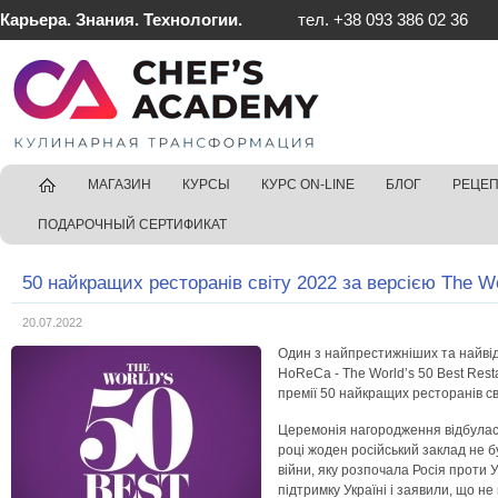
Карьера. Знания. Технологии.
тел. +38 093 386 02 36
ГЛАВНАЯ
МАГАЗИН
КУРСЫ
КУРС ON-LINE
БЛОГ
РЕЦЕ
ПОДАРОЧНЫЙ СЕРТИФИКАТ
50 найкращих ресторанів світу 2022 за версією The Wo
20.07.2022
Один з найпрестижніших та найвід
HoReCa - The World’s 50 Best Rest
премії 50 найкращих ресторанів св
Церемонія нагородження відбулась
році жоден російський заклад не б
війни, яку розпочала Росія проти 
підтримку Україні і заявили, що не